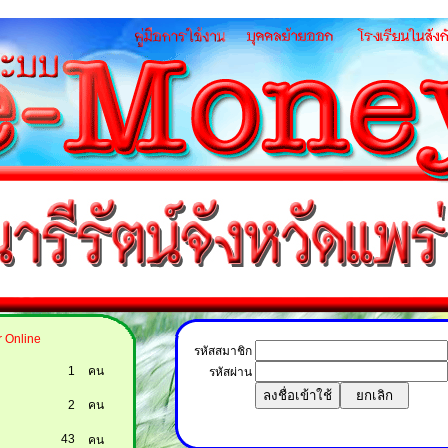
 Online
รหัสสมาชิก
1
คน
รหัสผ่าน
2
คน
43
คน